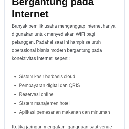
Bergantung pada
Internet
Banyak pemilik usaha menganggap internet hanya
digunakan untuk menyediakan WiFi bagi
pelanggan. Padahal saat ini hampir seluruh
operasional bisnis modern bergantung pada
konektivitas internet, seperti:
Sistem kasir berbasis cloud
Pembayaran digital dan QRIS
Reservasi online
Sistem manajemen hotel
Aplikasi pemesanan makanan dan minuman
Ketika jaringan mengalami gangguan saat venue