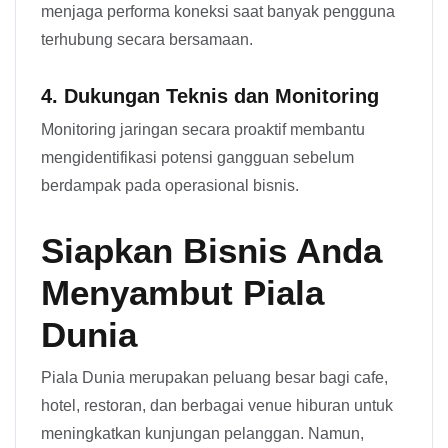
menjaga performa koneksi saat banyak pengguna
terhubung secara bersamaan.
4. Dukungan Teknis dan Monitoring
Monitoring jaringan secara proaktif membantu
mengidentifikasi potensi gangguan sebelum
berdampak pada operasional bisnis.
Siapkan Bisnis Anda
Menyambut Piala
Dunia
Piala Dunia merupakan peluang besar bagi cafe,
hotel, restoran, dan berbagai venue hiburan untuk
meningkatkan kunjungan pelanggan. Namun,