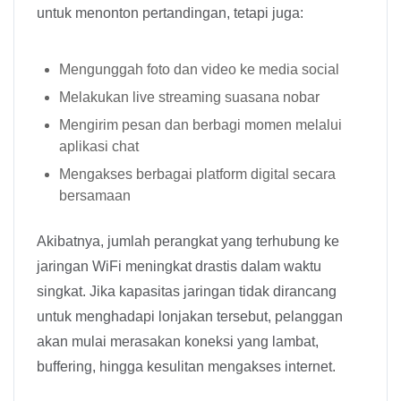
untuk menonton pertandingan, tetapi juga:
Mengunggah foto dan video ke media social
Melakukan live streaming suasana nobar
Mengirim pesan dan berbagi momen melalui
aplikasi chat
Mengakses berbagai platform digital secara
bersamaan
Akibatnya, jumlah perangkat yang terhubung ke
jaringan WiFi meningkat drastis dalam waktu
singkat. Jika kapasitas jaringan tidak dirancang
untuk menghadapi lonjakan tersebut, pelanggan
akan mulai merasakan koneksi yang lambat,
buffering, hingga kesulitan mengakses internet.