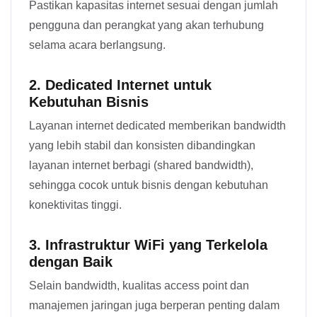
Pastikan kapasitas internet sesuai dengan jumlah
pengguna dan perangkat yang akan terhubung
selama acara berlangsung.
2. Dedicated Internet untuk
Kebutuhan Bisnis
Layanan internet dedicated memberikan bandwidth
yang lebih stabil dan konsisten dibandingkan
layanan internet berbagi (shared bandwidth),
sehingga cocok untuk bisnis dengan kebutuhan
konektivitas tinggi.
3. Infrastruktur WiFi yang Terkelola
dengan Baik
Selain bandwidth, kualitas access point dan
manajemen jaringan juga berperan penting dalam