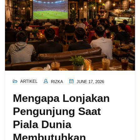
ARTIKEL
RIZKA
JUNE 17, 2026
Mengapa Lonjakan
Pengunjung Saat
Piala Dunia
Membutuhkan