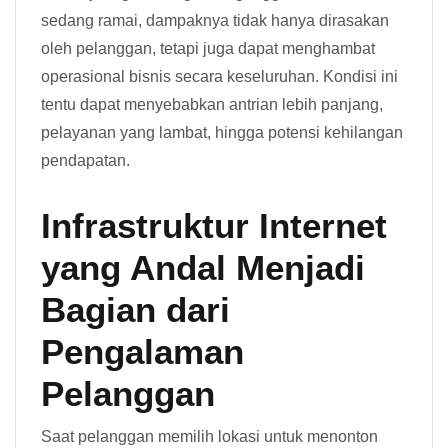
sedang ramai, dampaknya tidak hanya dirasakan
oleh pelanggan, tetapi juga dapat menghambat
operasional bisnis secara keseluruhan. Kondisi ini
tentu dapat menyebabkan antrian lebih panjang,
pelayanan yang lambat, hingga potensi kehilangan
pendapatan.
Infrastruktur Internet
yang Andal Menjadi
Bagian dari
Pengalaman
Pelanggan
Saat pelanggan memilih lokasi untuk menonton