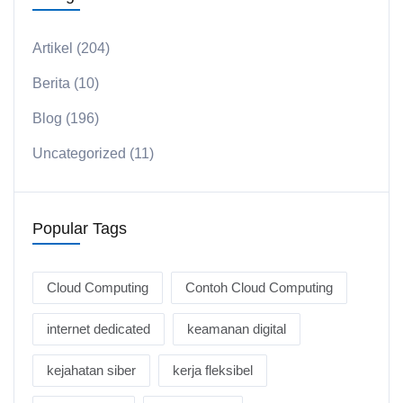
Artikel
(204)
Berita
(10)
Blog
(196)
Uncategorized
(11)
Popular Tags
Cloud Computing
Contoh Cloud Computing
internet dedicated
keamanan digital
kejahatan siber
kerja fleksibel