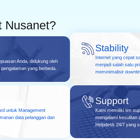
et Nusanet?
Stability
Internet yang cepat sa
kepuasan Anda, didukung oleh
menjadi salah satu pr
n pengalaman yang berbeda.
meminimalisir downti
Support
dard untuk Management
Kami memiliki tim su
manan data pelanggan dan
mengalami kesulitan a
Helpdesk 24/7 yang 