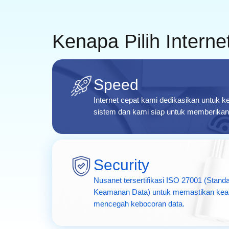
Kenapa Pilih Intern
Speed
Internet cepat kami dedikasikan untuk 
sistem dan kami siap untuk memberika
Security
Nusanet tersertifikasi ISO 27001 (Stan
Keamanan Data) untuk memastikan kea
mencegah kebocoran data.