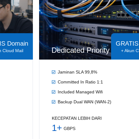
IS Domain
GRATIS
Dedicated Priority
n Cloud Mail
+ Akun C
Jaminan SLA 99,8%
Committed In Ratio 1:1
Included Managed Wifi
Backup Dual WAN (WAN-2)
KECEPATAN LEBIH DARI
1+
GBPS