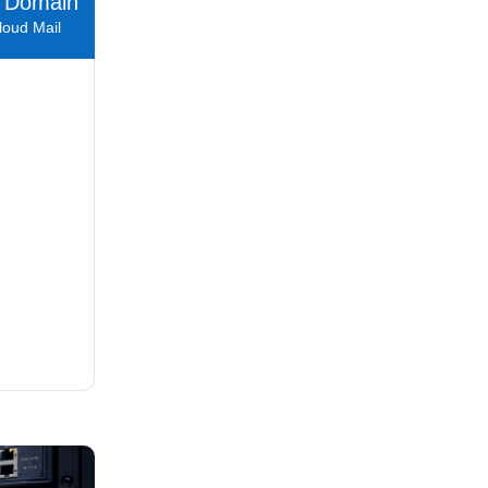
 Domain
loud Mail