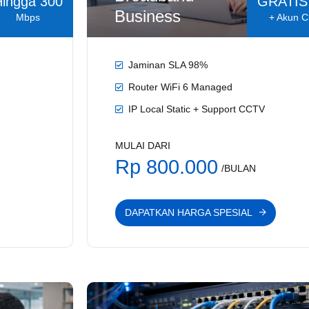
Hingga 300
GRATIS
Business
Mbps
+ Akun C
Jaminan SLA 98%
Router WiFi 6 Managed
IP Local Static + Support CCTV
MULAI DARI
Rp 800.000
/BULAN
DAPATKAN HARGA SPESIAL