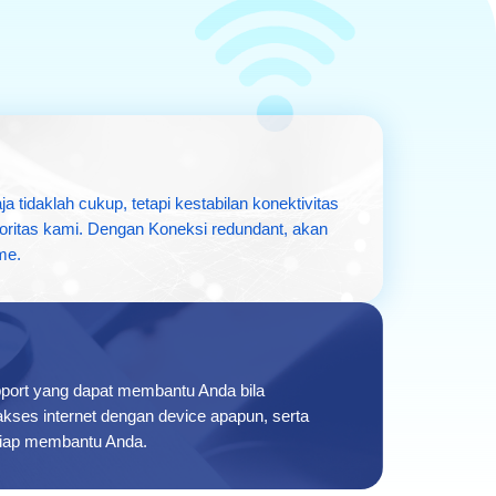
ja tidaklah cukup, tetapi kestabilan konektivitas
ioritas kami. Dengan Koneksi redundant, akan
me.
pport yang dapat membantu Anda bila
kses internet dengan device apapun, serta
siap membantu Anda.