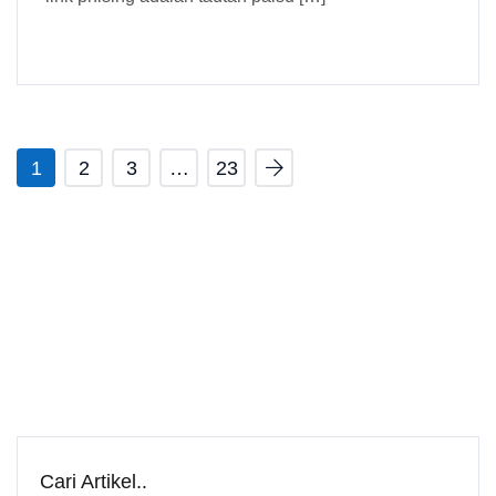
1
2
3
…
23
Cari Artikel..