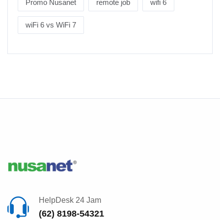
Promo Nusanet
remote job
wifi 6
wiFi 6 vs WiFi 7
HelpDesk 24 Jam
(62) 8198-54321