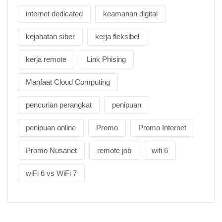
internet dedicated
keamanan digital
kejahatan siber
kerja fleksibel
kerja remote
Link Phising
Manfaat Cloud Computing
pencurian perangkat
penipuan
penipuan online
Promo
Promo Internet
Promo Nusanet
remote job
wifi 6
wiFi 6 vs WiFi 7